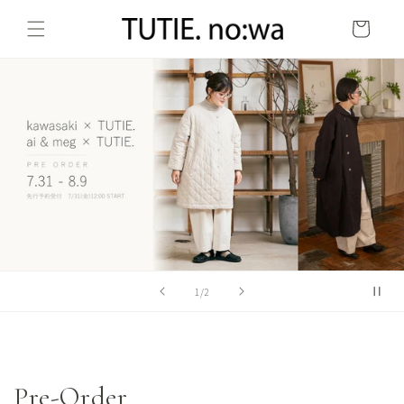
コンテ
カ
ンツに
ー
進む
ト
の
1
/
2
Pre-Order