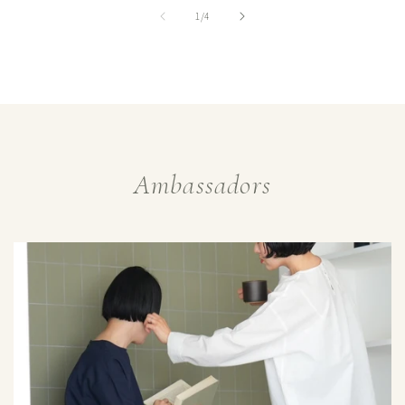
格
の
1
/
4
Ambassadors