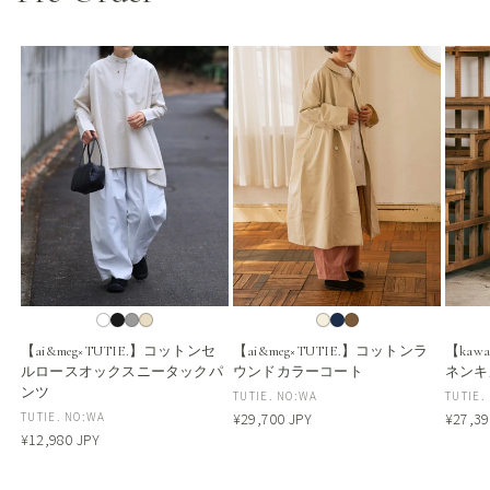
【ai&meg×TUTIE.】コットンセ
【ai&meg×TUTIE.】コットンラ
【kaw
ルロースオックスニータックパ
ウンドカラーコート
ネンキ
ンツ
販
TUTIE. NO:WA
販
TUTIE.
販
TUTIE. NO:WA
通
¥29,700 JPY
通
¥27,39
売
売
常
常
通
¥12,980 JPY
売
元:
元:
価
価
常
元:
格
格
価