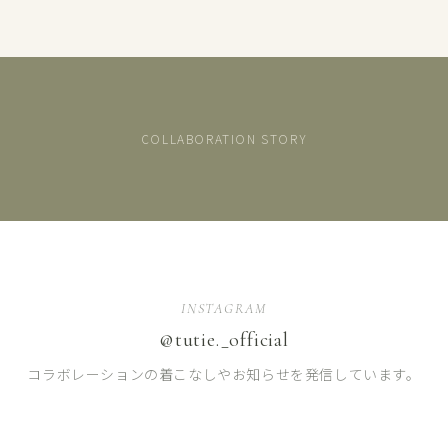
COLLABORATION STORY
INSTAGRAM
【kawasaki×TUTIE.】リネンショートブラウス
【kawasaki×TUTIE.】リネンノ
【kawasaki×TUTIE.】リネンノースリーブチュニック
商
商
@tutie._official
商
品
品
品
を
を
を
コラボレーションの着こなしやお知らせを発信しています。
見
見
見
る
る
る
→
→
→