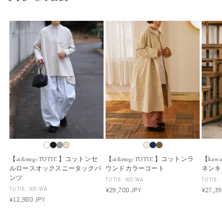
【ai&meg×TUTIE.】コットンセ
【ai&meg×TUTIE.】コットンラ
【kaw
ルロースオックスニータックパ
ウンドカラーコート
ネンキ
ンツ
販
TUTIE. NO:WA
販
TUTIE.
販
TUTIE. NO:WA
通
¥29,700 JPY
通
¥27,39
売
売
常
常
通
¥12,980 JPY
売
元:
元:
価
価
常
元:
格
格
価