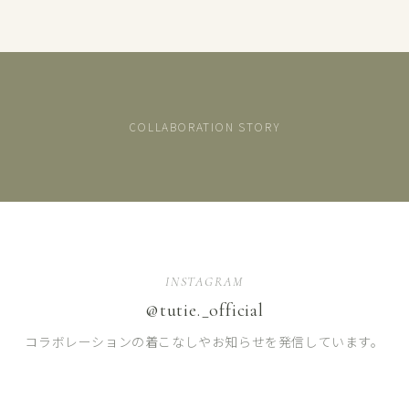
COLLABORATION STORY
INSTAGRAM
【kawasaki×TUTIE.】リネンショートブラウス
【kawasaki×TUTIE.】リネンノ
【kawasaki×TUTIE.】リネンノースリーブチュニック
商
商
@tutie._official
商
品
品
品
を
を
を
コラボレーションの着こなしやお知らせを発信しています。
見
見
見
る
る
る
→
→
→