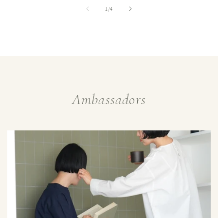
格
の
1
/
4
Ambassadors