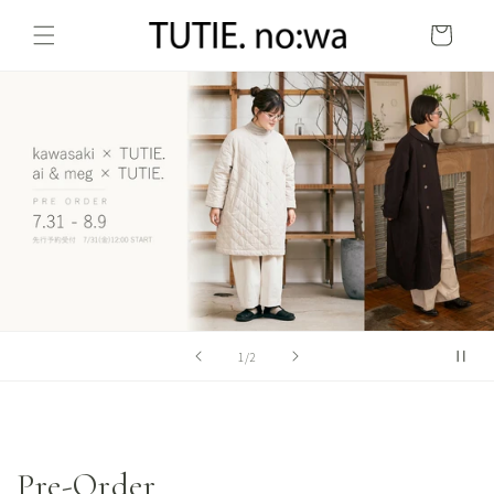
コンテ
カ
ンツに
ー
進む
ト
の
1
/
2
Pre-Order