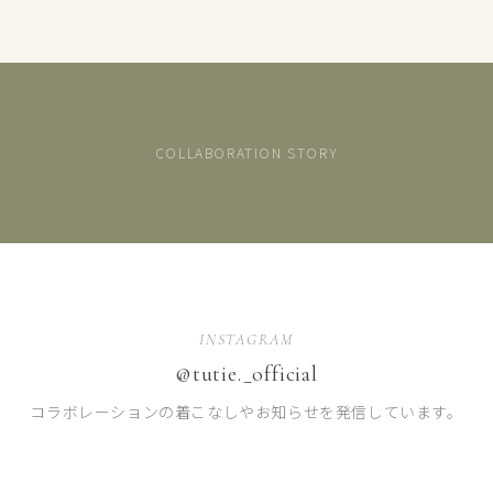
COLLABORATION STORY
INSTAGRAM
【kawasaki×TUTIE.】リネンショートブラウス
【kawasaki×TUTIE.】リネンノ
【kawasaki×TUTIE.】リネンノースリーブチュニック
商
商
@tutie._official
商
品
品
品
を
を
を
コラボレーションの着こなしやお知らせを発信しています。
見
見
見
る
る
る
→
→
→