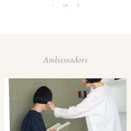
格
の
1
/
4
Ambassadors