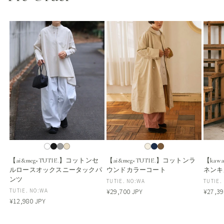
【ai&meg×TUTIE.】コットンセ
【ai&meg×TUTIE.】コットンラ
【kaw
ルロースオックスニータックパ
ウンドカラーコート
ネンキ
ンツ
販
TUTIE. NO:WA
販
TUTIE.
販
TUTIE. NO:WA
通
¥29,700 JPY
通
¥27,39
売
売
常
常
通
¥12,980 JPY
売
元:
元:
価
価
常
元:
格
格
価