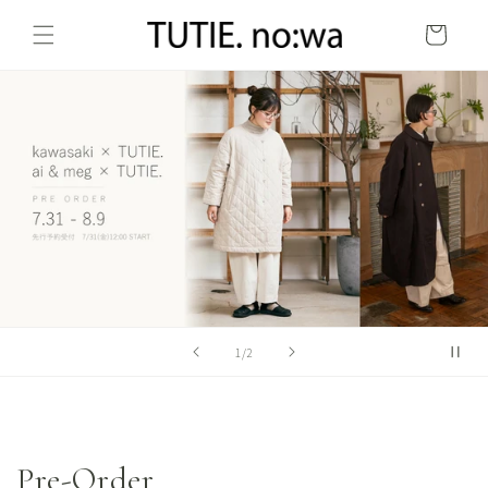
コンテ
カ
ンツに
ー
進む
ト
の
1
/
2
Pre-Order