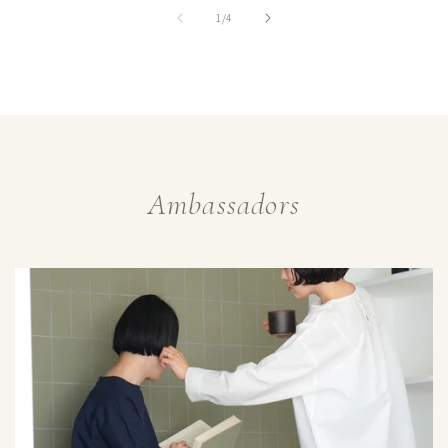
格
の
1
/
4
Ambassadors