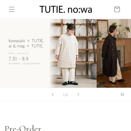
コンテ
カ
ンツに
ー
進む
ト
の
1
/
2
Pre-Order