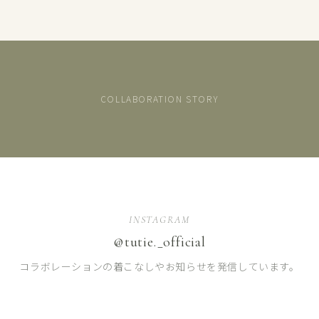
COLLABORATION STORY
INSTAGRAM
【kawasaki×TUTIE.】リネンショートブラウス
【kawasaki×TUTIE.】リネンノ
【kawasaki×TUTIE.】リネンノースリーブチュニック
商
商
@tutie._official
商
品
品
品
を
を
を
コラボレーションの着こなしやお知らせを発信しています。
見
見
見
る
る
る
→
→
→