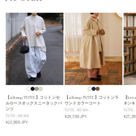
【ai&meg×TUTIE.】コットンセ
【ai&meg×TUTIE.】コットンラ
【kaw
ルロースオックスニータックパ
ウンドカラーコート
ネンキ
ンツ
販
TUTIE. NO:WA
販
TUTIE.
販
TUTIE. NO:WA
通
¥29,700 JPY
通
¥27,39
売
売
常
常
通
¥12,980 JPY
売
元:
元:
価
価
常
元:
格
格
価